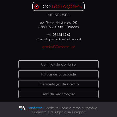
NIF: 513475184
Av. Ponte de Areias, 219
4580-322 Cête | Paredes
tel.
934144767
Chamada para rede móvel nacional
geral@100rotacoes.pt
Conflitos de Consumo
Política de privacidade
Intermediação de Crédito
Livro de Reclamações
sainf.com |
Websites para o ramo automóvel
Ajudamos a dívulgar o seu negócio