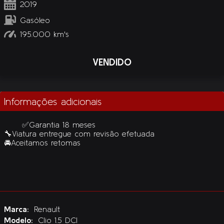
2019
Gasóleo
195.000 km's
VENDIDO
Informações adicionais
      ✅Garantia 18 meses 

🔧Viatura entregue com revisão efetuada

🚘Aceitamos retomas

Marca:
Renault
Modelo:
Clio 1.5 DCI